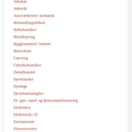
Advokat
Arkitekt
Autoværksted / mekanik
Behandlingstilbud
Bilforhandler
Biludlejning
Byggemarked / trælast
Børnehave
Catering
Cykelforhandler
Detailhandel
Dyrehandel
Dyrlæge
Ejendomsmægler
El-, gas-, vand- og fjernvarmeforsyning
Elektriker
Elektronik / IT
Entreprenør
Fitnesscenter