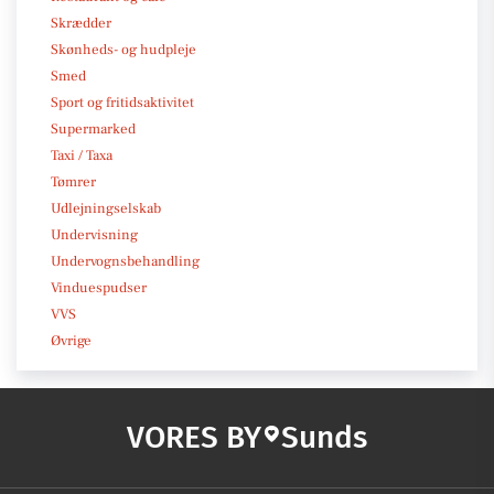
Skrædder
Skønheds- og hudpleje
Smed
Sport og fritidsaktivitet
Supermarked
Taxi / Taxa
Tømrer
Udlejningselskab
Undervisning
Undervognsbehandling
Vinduespudser
VVS
Øvrige
VORES BY
Sunds