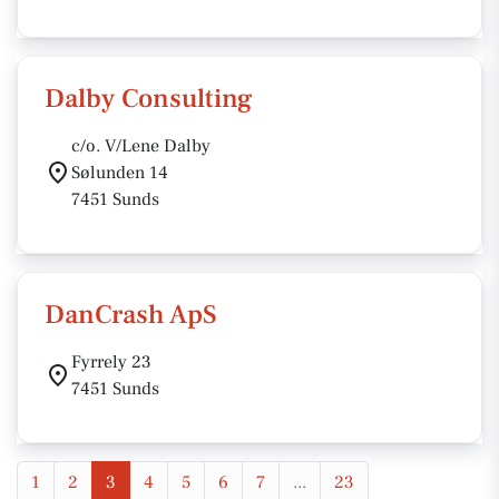
Dalby Consulting
c/o. V/Lene Dalby
Sølunden 14
7451 Sunds
DanCrash ApS
Fyrrely 23
7451 Sunds
1
2
3
4
5
6
7
...
23