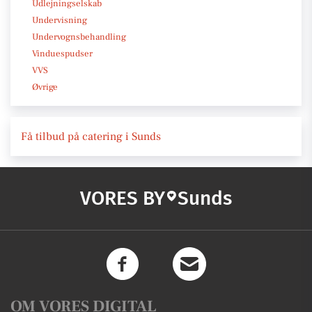
Udlejningselskab
Undervisning
Undervognsbehandling
Vinduespudser
VVS
Øvrige
Få tilbud på catering i Sunds
VORES BY
Sunds
OM VORES DIGITAL