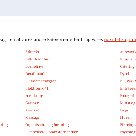
kig i en af vores andre kategorier eller brug vores
udvidet søgni
Arkitekt
Autoværk
Bilforhandler
Biludlej
Børnehave
Catering
Detailhandel
Dyrehan
Ejendomsmægler
El-, gas-
Elektronik / IT
Entrepre
Forsikring
Fotograf
Gartner
Kunst og 
Køreskole
Læge
Massage
Murer
kring
Organisation og forening
Piercing 
Planteskole / blomsterhandler
Psykolog