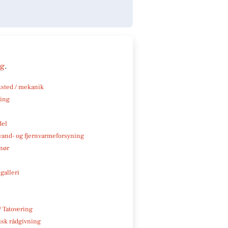
ng
.
sted / mekanik
ning
del
, vand- og fjernvarmeforsyning
nør
galleri
/ Tatovering
isk rådgivning