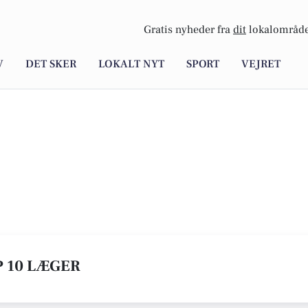
Gratis nyheder fra
dit
lokalområde
V
DET SKER
LOKALT NYT
SPORT
VEJRET
P 10 LÆGER