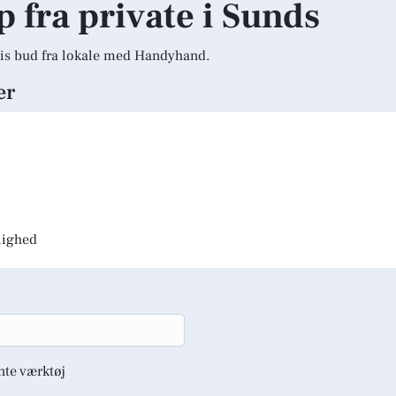
p fra private i Sunds
is bud fra lokale med Handyhand.
er
jlighed
nte værktøj