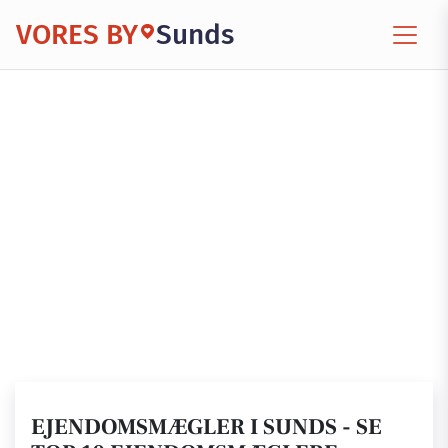
VORES BY
Sunds
EJENDOMSMÆGLER I SUNDS - SE