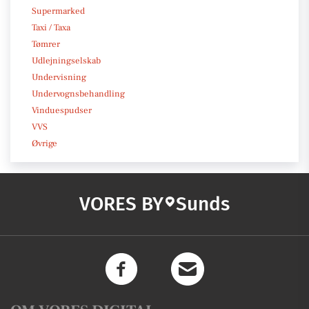
Supermarked
Taxi / Taxa
Tømrer
Udlejningselskab
Undervisning
Undervognsbehandling
Vinduespudser
VVS
Øvrige
VORES BY
Sunds