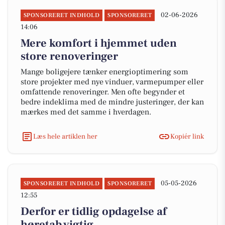
02-06-2026
SPONSORERET INDHOLD
SPONSORERET
14:06
Mere komfort i hjemmet uden
store renoveringer
Mange boligejere tænker energioptimering som
store projekter med nye vinduer, varmepumper eller
omfattende renoveringer. Men ofte begynder et
bedre indeklima med de mindre justeringer, der kan
mærkes med det samme i hverdagen.
Læs hele artiklen her
Kopiér link
05-05-2026
SPONSORERET INDHOLD
SPONSORERET
12:55
Derfor er tidlig opdagelse af
høretab vigtig