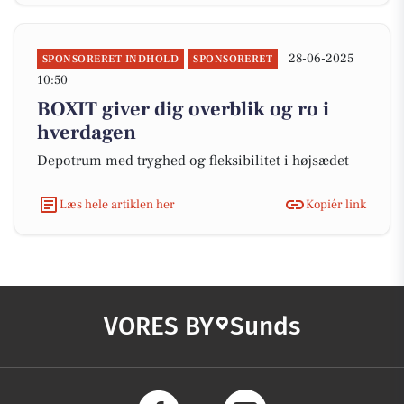
28-06-2025
SPONSORERET INDHOLD
SPONSORERET
10:50
BOXIT giver dig overblik og ro i
hverdagen
Depotrum med tryghed og fleksibilitet i højsædet
Læs hele artiklen her
Kopiér link
VORES BY
Sunds