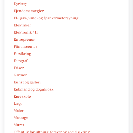
Dyrlæge
Ejendomsmægler
El-, gas-, vand- og fjernvarmeforsyning
Elektriker
Elektronik / IT
Entreprenør
Fitnesscenter
Forsikring
Fotograf
Frisør
Gartner
Kunst og galleri
Købmand og døgnkiosk
Køreskole
Læge
Maler
Massage
Murer
Offentlig forvaltning, forsvar og socialsikring