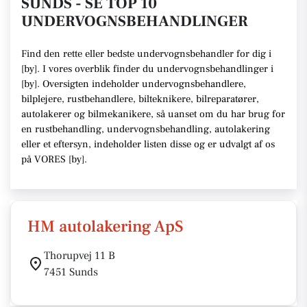
SUNDS - SE TOP 10
UNDERVOGNSBEHANDLINGER
Find den rette
eller bedste undervognsbehandler
for dig i
[
by
]. I vores overblik finder du undervognsbehandlinger i
[
by
].
Oversigten indeholder undervognsbehandlere,
bilplejere, rustbehandlere, bilteknikere, bilreparatører,
autolakerer og bilmekanikere
, så uanset om du har brug for
en rustbehandling, undervognsbehandling, autolakering
eller et eftersyn,
indeholder listen disse
og er udvalgt af os
på VORES [
by
]
.
HM autolakering ApS
Thorupvej 11 B
7451 Sunds