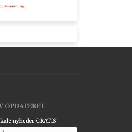
gnsbehandling
V OPDATERET
okale nyheder GRATIS