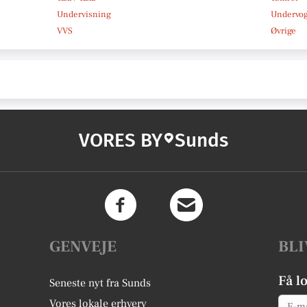
Undervisning
Undervo
VVS
Øvrige
VORES BY
Sunds
GENVEJE
BLI
Få l
Seneste nyt fra Sunds
Email
Vores lokale erhverv