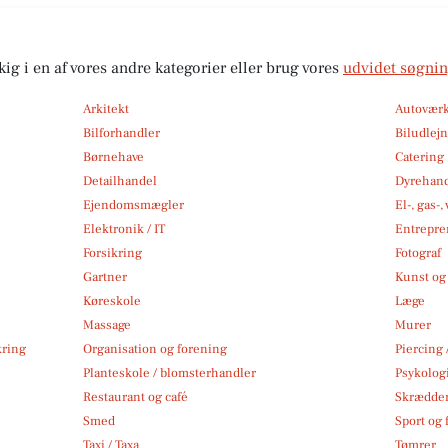
kig i en af vores andre kategorier eller brug vores
udvidet søgni
Arkitekt
Autoværk
Bilforhandler
Biludlej
Børnehave
Catering
Detailhandel
Dyrehan
Ejendomsmægler
El-, gas-
Elektronik / IT
Entrepre
Forsikring
Fotograf
Gartner
Kunst og 
Køreskole
Læge
Massage
Murer
kring
Organisation og forening
Piercing 
Planteskole / blomsterhandler
Psykolog
Restaurant og café
Skrædde
Smed
Sport og f
Taxi / Taxa
Tømrer