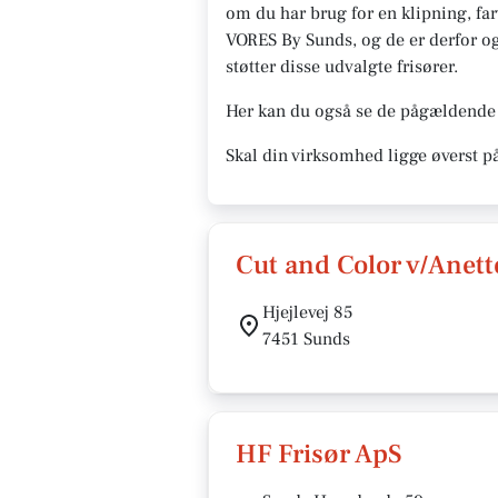
om du har brug for en klipning, farv
VORES By Sunds, og de er derfor ogs
støtter disse udvalgte frisører.
Her kan du også se de pågældende å
Skal din virksomhed ligge øverst p
Cut and Color v/Anet
Hjejlevej 85
7451 Sunds
HF Frisør ApS