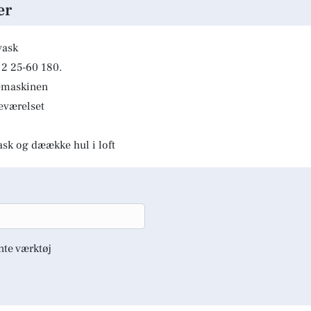
er
vask
2 25-60 180.
kemaskinen
deværelset
ask og dæække hul i loft
nte værktøj