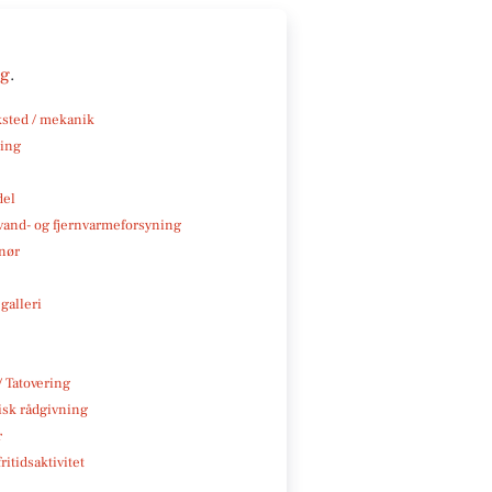
ng
.
sted / mekanik
ning
del
, vand- og fjernvarmeforsyning
nør
galleri
/ Tatovering
isk rådgivning
r
ritidsaktivitet