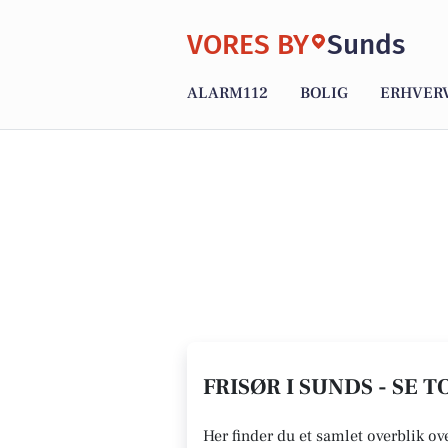
VORES BY
Sunds
ALARM112
BOLIG
ERHVER
FRISØR I SUNDS - SE T
Her finder du et samlet overblik ov