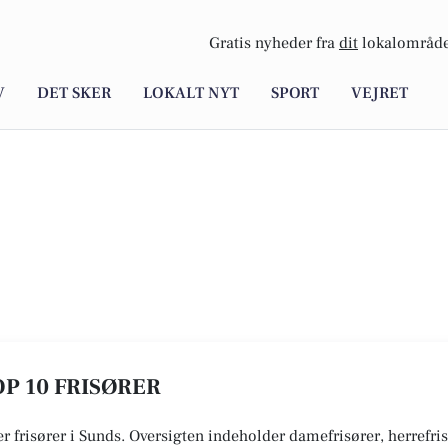
Gratis nyheder fra
dit
lokalområde
V
DET SKER
LOKALT NYT
SPORT
VEJRET
OP 10 FRISØRER
er frisører i Sunds. Oversigten indeholder damefrisører, herrefri