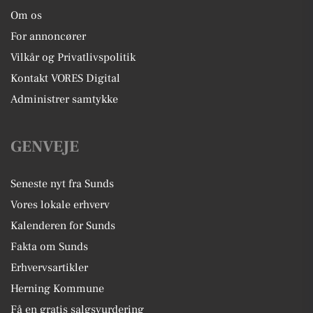
fremvisning, ring til Lasse på tel.
Om os
28890288 Bilen har partikelfilter og må
lovligt køre i miljøzoner! OBS. der tages
For annoncører
forbehold for taste-fejl.
Vilkår og Privatlivspolitik
Kontakt VORES Digital
Administrer samtykke
GENVEJE
Seneste nyt fra Sunds
Vores lokale erhverv
Kalenderen for Sunds
Fakta om Sunds
Erhvervsartikler
Herning Kommune
Få en gratis salgsvurdering