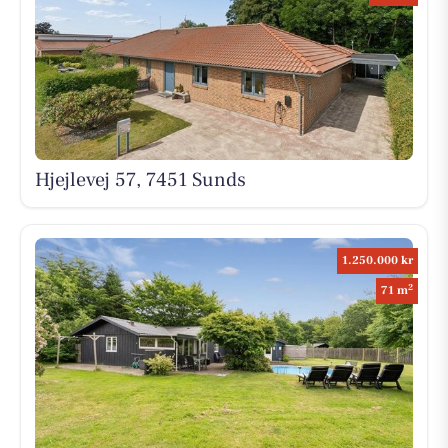
Hjejlevej 57, 7451 Sunds
1.250.000 kr
2
71 m