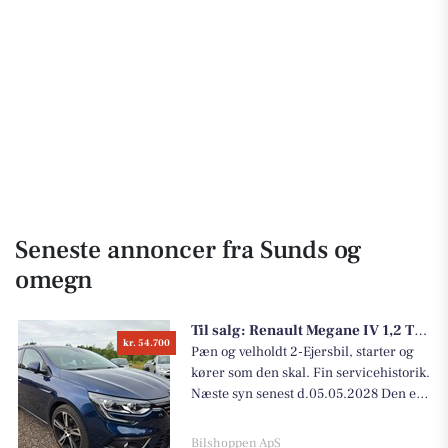
Seneste annoncer fra Sunds og
omegn
Til salg:
Renault Megane IV 1,2 TCe 130 Zen
kr. 54.700
Pæn og velholdt 2-Ejersbil, starter og
kører som den skal. Fin servicehistorik.
Næste syn senest d.05.05.2028 Den er
fint udstyret med bla. 4 x El-ruder m.
single-touch funktion, Navigation,
Bilshoppen ApS