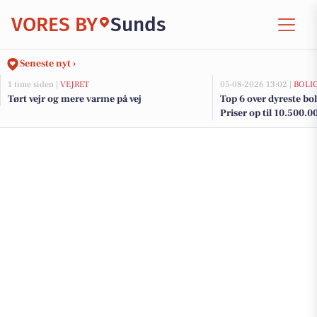
VORES BY
Sunds
Seneste nyt ›
1 time siden |
VEJRET
05-08-2026 13:02 |
BOLI
Tørt vejr og mere varme på vej
Top 6 over dyreste boli
Priser op til 10.500.0