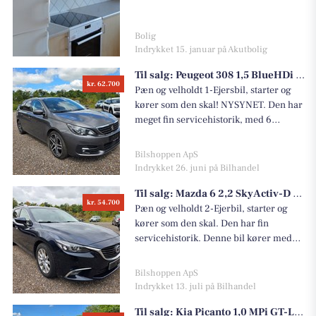
på tel. 28890288 OBS. der tages
forbehold for taste-fejl.
Bolig
Indrykket 15. januar på Akutbolig
Til salg:
Peugeot 308 1,5 BlueHDi 130 Allure+ Sky SW
kr. 62.700
Pæn og velholdt 1-Ejersbil, starter og
kører som den skal! NYSYNET. Den har
meget fin servicehistorik, med 6
stempler i servicebogen. Sidste service
er udført ved 163.000 km.
Bilshoppen ApS
Tandremmen er skiftet d.05.04.2024
Indrykket 26. juni på Bilhandel
v.128.985 km. Den er fint udstyret med
Til salg:
Mazda 6 2,2 SkyActiv-D 150 Vision stc. aut.
bla. Panorama glastag, 4 x Elruder,
kr. 54.700
Fartpilot, Navigation, Isofix,
Pæn og velholdt 2-Ejerbil, starter og
Sædevarme, Dellæder kabine,
kører som den skal. Den har fin
Apple/Android-carplay, USB/AUX, El
servicehistorik. Denne bil kører med
klap sidespejle m. varme,
kæde i stedet for tandrem, motoren går
Multifunktions læderrat,
som den skal, uden støj fra kæden og
Bilshoppen ApS
Parkeringssensor for og bag,
automatgearkassen skifter blødt og fint
Indrykket 13. juli på Bilhandel
Højdejusterbare forsæder, Tågelygter,
som den skal. Næste syn senest
Til salg:
Kia Picanto 1,0 MPi GT-Line
LED-kørelys, Regnsensor, Automatisk
d.03.04.2028. Den er proppet med