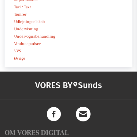
Taxi / Taxa
Tømrer
Udlejningselskab
Undervisning
Undervognsbehandling
Vinduespudser
VVS
Øvrige
VORES BY
Sunds
OM VORES DIGITAL