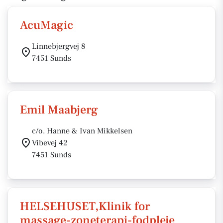
AcuMagic
Linnebjergvej 8
7451 Sunds
Emil Maabjerg
c/o. Hanne & Ivan Mikkelsen
Vibevej 42
7451 Sunds
HELSEHUSET,Klinik for
massage-zoneterapi-fodpleje