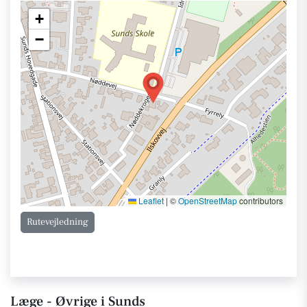
+
−
Leaflet
|
©
OpenStreetMap
contributors
Rutevejledning
Læge - Øvrige i Sunds