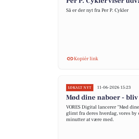
Per P. Cykler viser udv
Så er der nyt fra Per P. Cykler
Kopiér link
11-06-2026 15:23
LOKALT NYT
Mød dine naboer - bli
VORES Digital lancerer "Mød dine 
glimt fra deres hverdag, vores by 
minutter at være med.