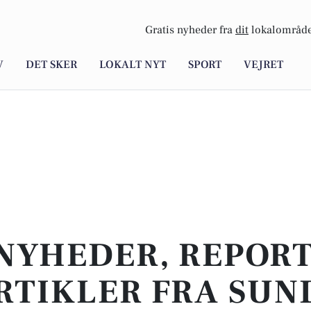
Gratis nyheder fra
dit
lokalområde
V
DET SKER
LOKALT NYT
SPORT
VEJRET
NYHEDER, REPOR
RTIKLER FRA SUN