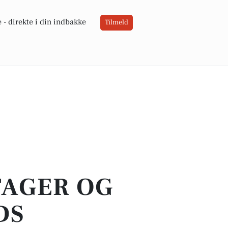
 -
direkte i din indbakke
Tilmeld
TAGER OG
DS