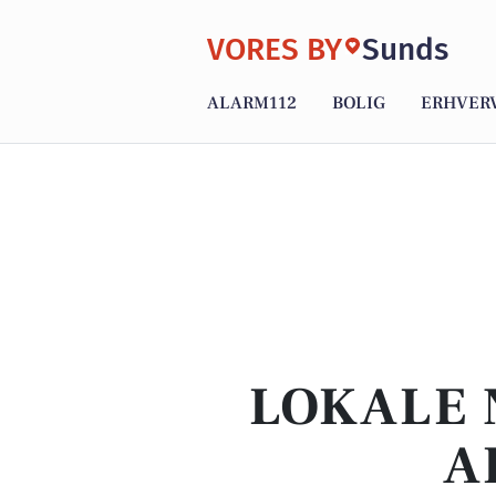
VORES BY
Sunds
ALARM112
BOLIG
ERHVER
LOKALE 
A