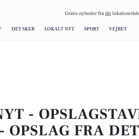
Gratis nyheder fra
dit
lokalområde
V
DET SKER
LOKALT NYT
SPORT
VEJRET
NYT - OPSLAGSTAVL
- OPSLAG FRA DE