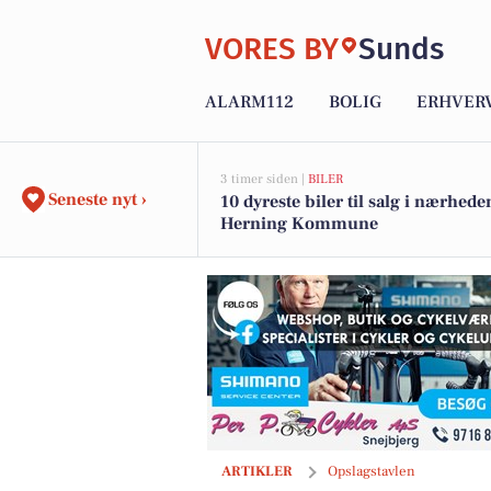
VORES BY
Sunds
ALARM112
BOLIG
ERHVER
3 timer siden |
BILER
Seneste nyt ›
10 dyreste biler til salg i nærhede
Herning Kommune
Per P. Cykler præsenterer nye kæder
ARTIKLER
Opslagstavlen