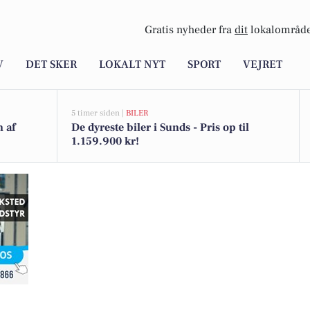
Gratis nyheder fra
dit
lokalområde
V
DET SKER
LOKALT NYT
SPORT
VEJRET
5 timer siden |
BILER
n af
De dyreste biler i Sunds - Pris op til
1.159.900 kr!
 behandlet med CeramicSpeed WAX