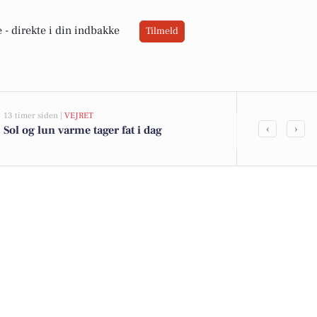
 -
direkte i din indbakke
Tilmeld
13 timer siden |
VEJRET
05-08-2026 13:02
‹
›
Sol og lun varme tager fat i dag
Top 6 over dy
Priser op til