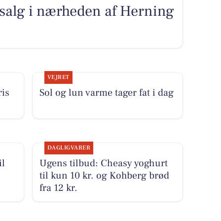
l salg i nærheden af Herning
VEJRET
ris
Sol og lun varme tager fat i dag
DAGLIGVARER
il
Ugens tilbud: Cheasy yoghurt
til kun 10 kr. og Kohberg brød
fra 12 kr.