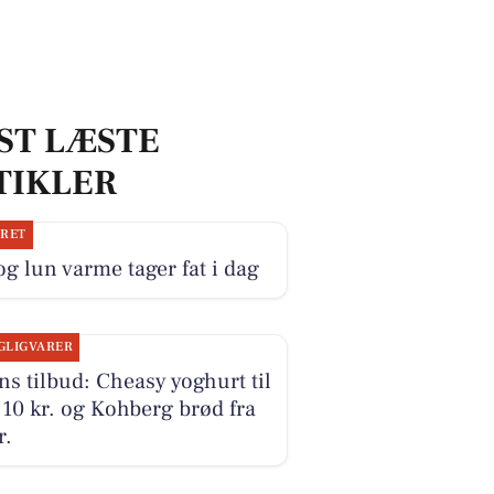
ST LÆSTE
TIKLER
JRET
og lun varme tager fat i dag
GLIGVARER
s tilbud: Cheasy yoghurt til
10 kr. og Kohberg brød fra
r.