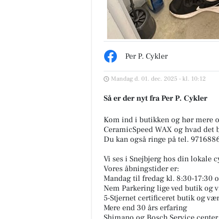
Per P. Cykler
Mandag d. 01. dec. 2025 - kl. 10:12
Så er der nyt fra Per P. Cykler
Kom ind i butikken og hør mere 
CeramicSpeed WAX og hvad det bet
Du kan også ringe på tel. 9716
Vi ses i Snejbjerg hos din lokale 
Vores åbningstider er:
Mandag til fredag kl. 8:30-17:30 og
Nem Parkering lige ved butik og 
5-Stjernet certificeret butik og væ
Mere end 30 års erfaring
Shimano og Bosch Service center