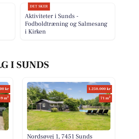
DET SKER
Aktiviteter i Sunds -
Fodboldtræning og Salmesang
i Kirken
LG I SUNDS
00 kr
1.250.000 kr
2
2
59 m
71 m
Nordsøvej 1, 7451 Sunds