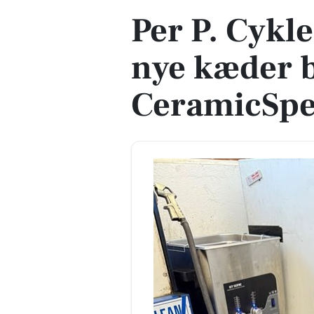
Per P. Cykl
nye kæder 
CeramicSp