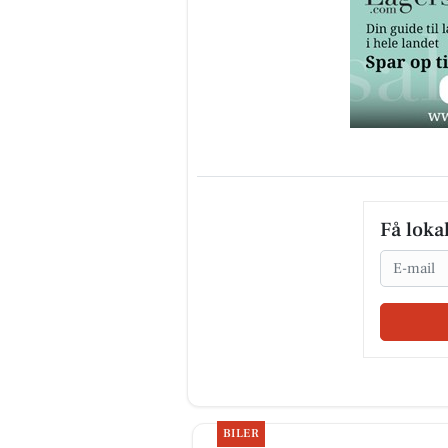
Få loka
Email
BILER