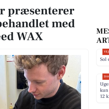
er præsenterer
behandlet med
ME
eed WAX
AR
VE
Sol 
DA
Ugen
kun 
12 k