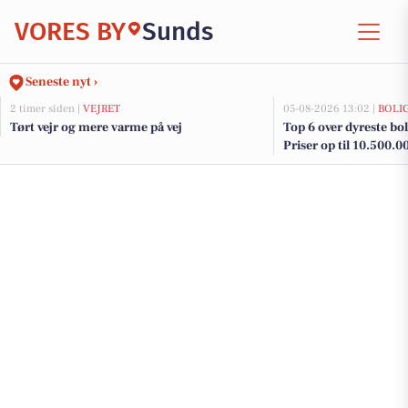
VORES BY
Sunds
Seneste nyt ›
2 timer siden |
VEJRET
05-08-2026 13:02 |
BOLI
Tørt vejr og mere varme på vej
Top 6 over dyreste boli
Priser op til 10.500.0