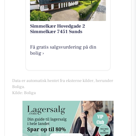
Simmelkær Hovedgade 2
Simmelkær 7451 Sunds
Få gratis salgsvurdering på din
bolig ›
Data er automatisk hentet fra eksterne kilder, herunder
Boliga.
Kilde: Boliga