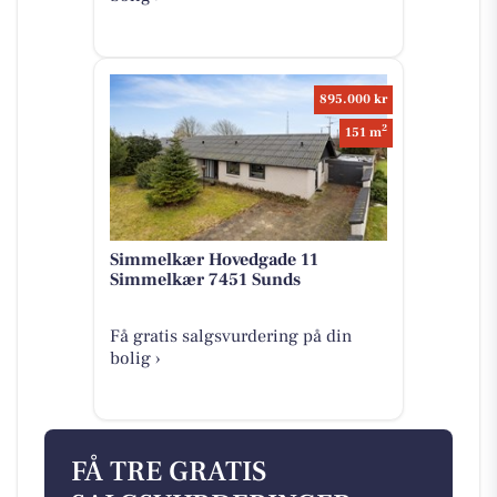
895.000 kr
2
151 m
Simmelkær Hovedgade 11
Simmelkær 7451 Sunds
Få gratis salgsvurdering på din
bolig ›
FÅ TRE GRATIS