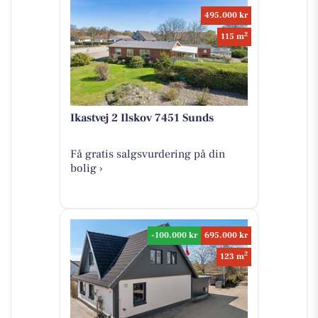
495.000 kr
2
115 m
Ikastvej 2 Ilskov 7451 Sunds
Få gratis salgsvurdering på din
bolig ›
-100.000 kr
695.000 kr
2
123 m