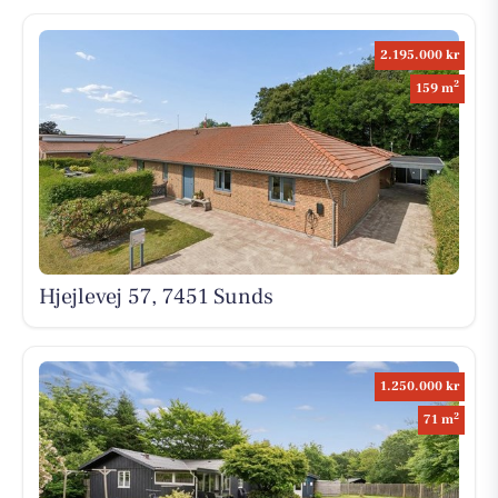
2.195.000 kr
2
159 m
Hjejlevej 57, 7451 Sunds
1.250.000 kr
2
71 m