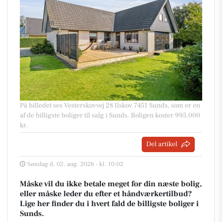
På billedet ses Vesterskovvej 28 Ilskov 7451 Sunds, som er en
af de billigste boliger til salg i Sunds. Boligen koster 995.000
kr.
Del artikel
Søndag d. 02. aug. 2026 - kl. 10:02
Måske vil du ikke betale meget for din næste bolig,
eller måske leder du efter et håndværkertilbud?
Lige her finder du i hvert fald de billigste boliger i
Sunds.