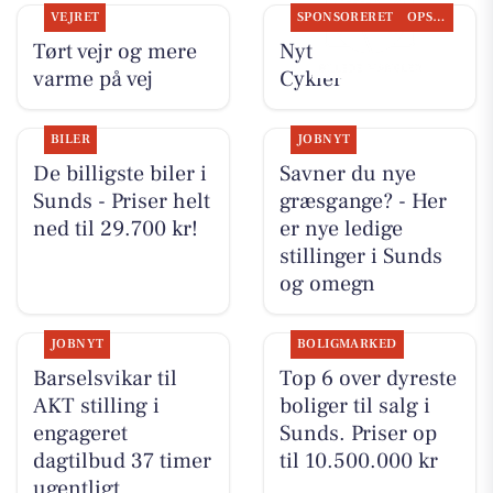
VEJRET
SPONSORERET
OPSLAGSTAVLEN
Tørt vejr og mere
Nyt fra Per P.
varme på vej
Cykler
BILER
JOBNYT
De billigste biler i
Savner du nye
Sunds - Priser helt
græsgange? - Her
ned til 29.700 kr!
er nye ledige
stillinger i Sunds
og omegn
JOBNYT
BOLIGMARKED
Barselsvikar til
Top 6 over dyreste
AKT stilling i
boliger til salg i
engageret
Sunds. Priser op
dagtilbud 37 timer
til 10.500.000 kr
ugentligt