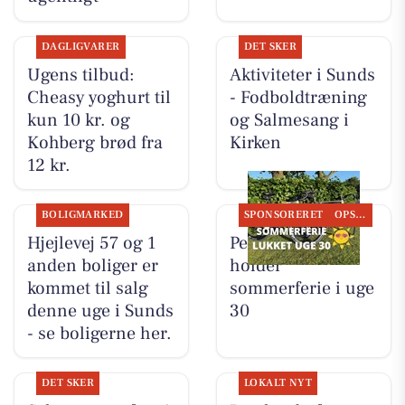
DAGLIGVARER
DET SKER
Ugens tilbud:
Aktiviteter i Sunds
Cheasy yoghurt til
- Fodboldtræning
kun 10 kr. og
og Salmesang i
Kohberg brød fra
Kirken
12 kr.
BOLIGMARKED
SPONSORERET
OPSLAGSTAVLEN
Hjejlevej 57 og 1
Per P. Cykler
anden boliger er
holder
kommet til salg
sommerferie i uge
denne uge i Sunds
30
- se boligerne her.
DET SKER
LOKALT NYT