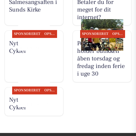
Salmesangsaften i
Betaler du for
Sunds Kirke
meget for dit
internet?
SPONSORERET
OPSLAGSTAVLEN
SPONSORERET
OPSLAGSTAVLEN
Nyt fra Per P.
Per P. Cykler
Cykler
holder butikken
åben torsdag og
fredag inden ferie
i uge 30
SPONSORERET
OPSLAGSTAVLEN
Nyt fra Per P.
Cykler