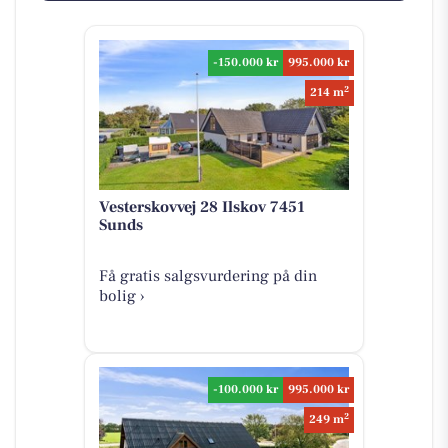
-150.000 kr
995.000 kr
2
214 m
Vesterskovvej 28 Ilskov 7451
Sunds
Få gratis salgsvurdering på din
bolig ›
-100.000 kr
995.000 kr
2
249 m