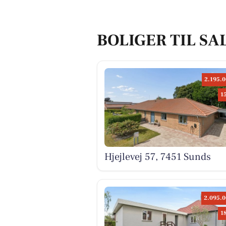
BOLIGER TIL SA
2.195.0
1
Hjejlevej 57, 7451 Sunds
2.095.0
1