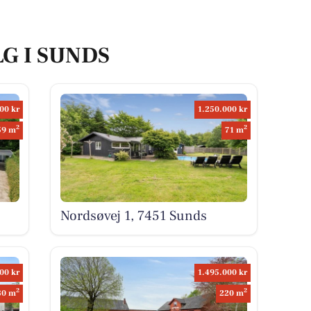
LG I SUNDS
00 kr
1.250.000 kr
2
2
59 m
71 m
Nordsøvej 1, 7451 Sunds
00 kr
1.495.000 kr
2
2
80 m
220 m