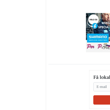
Få loka
Email