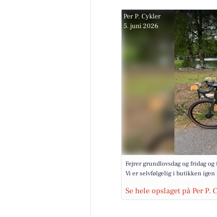
Per P. Cykler
5. juni 2026
Fejrer grundlovsdag og fridag og 
Vi er selvfølgelig i butikken ige
Se hele opslaget på Per P.