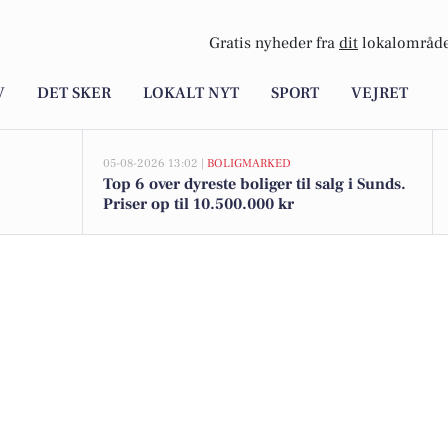
Gratis nyheder fra
dit
lokalområde
V
DET SKER
LOKALT NYT
SPORT
VEJRET
05-08-2026 13:02 |
BOLIGMARKED
Top 6 over dyreste boliger til salg i Sunds.
Priser op til 10.500.000 kr