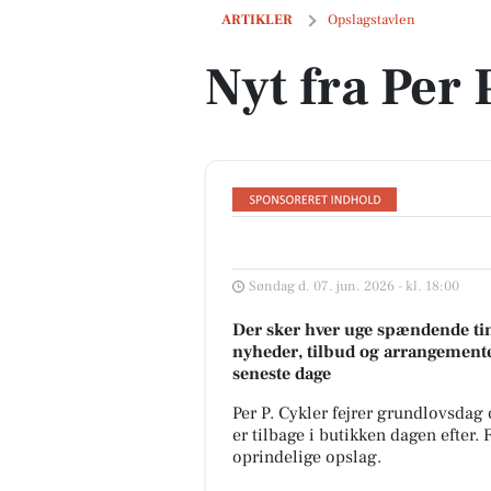
Nyt fra Per P. Cykler
ARTIKLER
Opslagstavlen
Nyt fra Per 
Søndag d. 07. jun. 2026 - kl. 18:00
Der sker hver uge spændende tin
nyheder, tilbud og arrangemente
seneste dage
Per P. Cykler fejrer grundlovsdag
er tilbage i butikken dagen efter
oprindelige opslag.