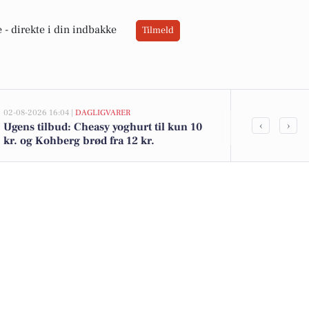
 -
direkte i din indbakke
Tilmeld
02-08-2026 16:04 |
DAGLIGVARER
02-08-2026 10:0
‹
›
Ugens tilbud: Cheasy yoghurt til kun 10
Ikastvej 2 er
kr. og Kohberg brød fra 12 kr.
de billigste 