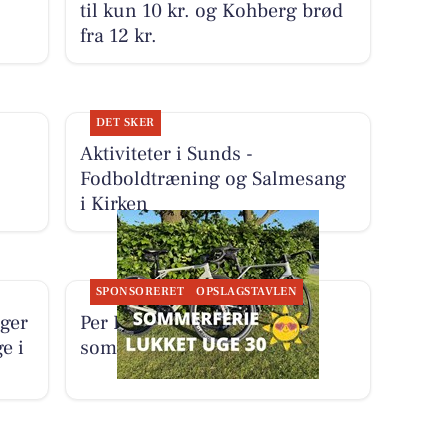
til kun 10 kr. og Kohberg brød
fra 12 kr.
DET SKER
Aktiviteter i Sunds -
Fodboldtræning og Salmesang
i Kirken
SPONSORERET
OPSLAGSTAVLEN
iger
Per P. Cykler holder
e i
sommerferie i uge 30