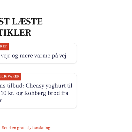
ST LÆSTE
TIKLER
JRET
 vejr og mere varme på vej
GLIGVARER
s tilbud: Cheasy yoghurt til
10 kr. og Kohberg brød fra
r.
Send en gratis lykønskning