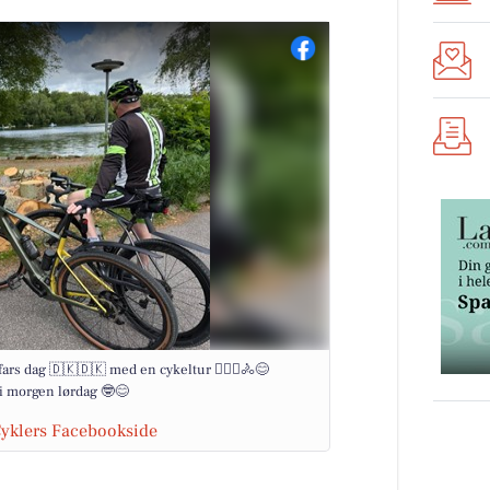
fars dag 🇩🇰🇩🇰 med en cykeltur 🚴🏽‍♂️🚴😊
n i morgen lørdag 🤓😊
 Cyklers Facebookside