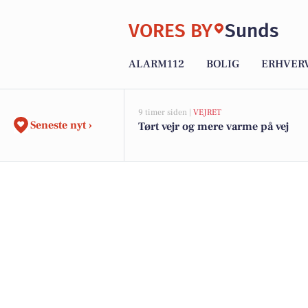
VORES BY
Sunds
ALARM112
BOLIG
ERHVER
9 timer siden |
VEJRET
Seneste nyt ›
Tørt vejr og mere varme på vej