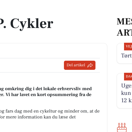
P. Cykler
ME
AR
VE
Tørt
Del artikel
DA
Ugen
g omkring dig i det lokale erhvervsliv med
kun 
r. Vi har lavet en kort opsummering fra de
12 k
 og fars dag med en cykeltur og minder om, at de
. For mere information kan du læse det