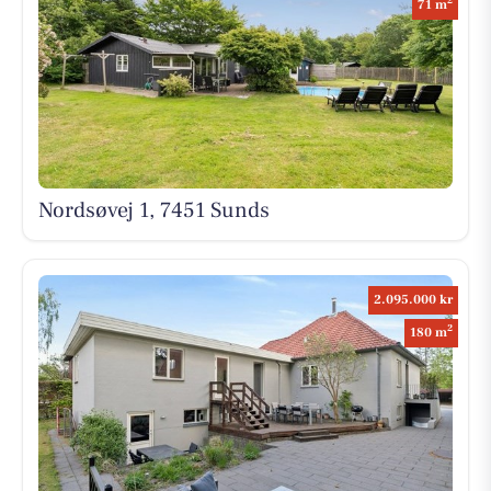
2
71 m
Nordsøvej 1, 7451 Sunds
2.095.000 kr
2
180 m