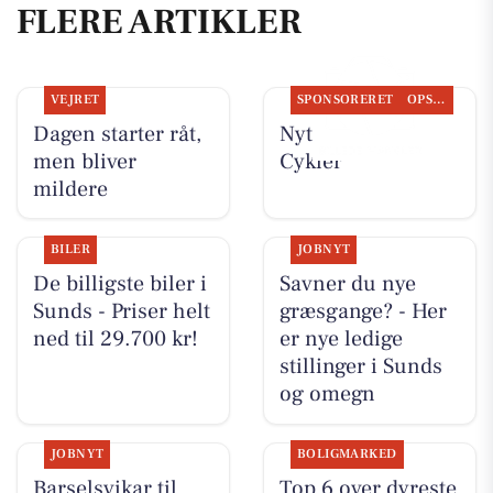
FLERE ARTIKLER
VEJRET
SPONSORERET
OPSLAGSTAVLEN
Dagen starter råt,
Nyt fra Per P.
men bliver
Cykler
mildere
BILER
JOBNYT
De billigste biler i
Savner du nye
Sunds - Priser helt
græsgange? - Her
ned til 29.700 kr!
er nye ledige
stillinger i Sunds
og omegn
JOBNYT
BOLIGMARKED
Barselsvikar til
Top 6 over dyreste