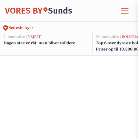
VORES BY
Sunds
Seneste nyt ›
2 timer siden |
VEJRET
18 timer siden |
BOLIGM
Dagen starter råt, men bliver mildere
Top 6 over dyreste boli
Priser op til 10.500.0