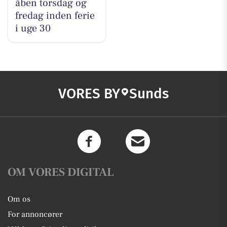
åben torsdag og
fredag inden ferie
i uge 30
VORES BY
Sunds
OM VORES DIGITAL
Om os
For annoncører