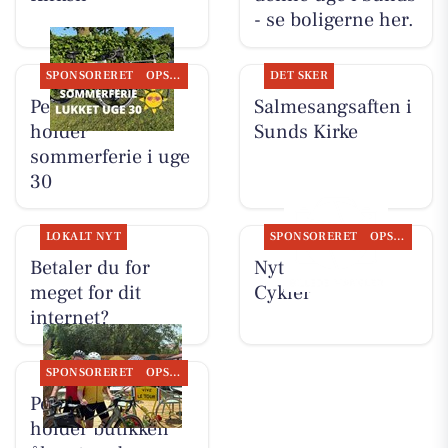
- se boligerne her.
SPONSORERET
OPSLAGSTAVLEN
DET SKER
Per P. Cykler
Salmesangsaften i
holder
Sunds Kirke
sommerferie i uge
30
LOKALT NYT
SPONSORERET
OPSLAGSTAVLEN
Betaler du for
Nyt fra Per P.
meget for dit
Cykler
internet?
SPONSORERET
OPSLAGSTAVLEN
Per P. Cykler
holder butikken