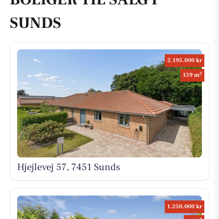
SUNDS
2.195.000 kr
2
159 m
Hjejlevej 57, 7451 Sunds
1.250.000 kr