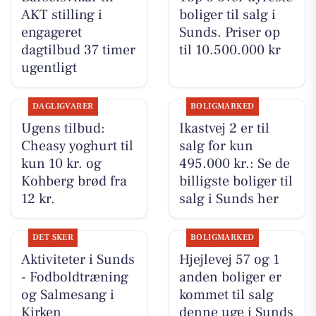
AKT stilling i
boliger til salg i
engageret
Sunds. Priser op
dagtilbud 37 timer
til 10.500.000 kr
ugentligt
DAGLIGVARER
BOLIGMARKED
Ugens tilbud:
Ikastvej 2 er til
Cheasy yoghurt til
salg for kun
kun 10 kr. og
495.000 kr.: Se de
Kohberg brød fra
billigste boliger til
12 kr.
salg i Sunds her
DET SKER
BOLIGMARKED
Aktiviteter i Sunds
Hjejlevej 57 og 1
- Fodboldtræning
anden boliger er
og Salmesang i
kommet til salg
Kirken
denne uge i Sunds