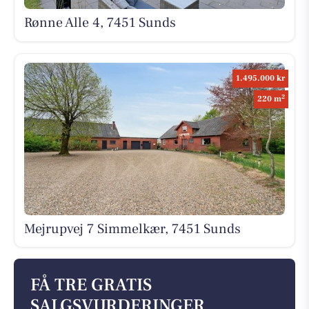
Rønne Alle 4, 7451 Sunds
1.495.000 kr
2
220 m
Mejrupvej 7 Simmelkær, 7451 Sunds
FÅ TRE GRATIS
SALGSVURDERINGER