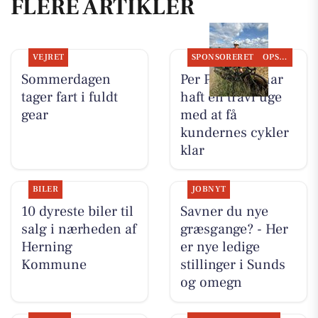
FLERE ARTIKLER
VEJRET
SPONSORERET
OPSLAGSTAVLEN
Sommerdagen
Per P. Cykler har
tager fart i fuldt
haft en travl uge
gear
med at få
kundernes cykler
klar
BILER
JOBNYT
10 dyreste biler til
Savner du nye
salg i nærheden af
græsgange? - Her
Herning
er nye ledige
Kommune
stillinger i Sunds
og omegn