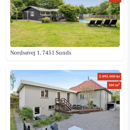
Nordsøvej 1, 7451 Sunds
2.095.000 kr
2
180 m