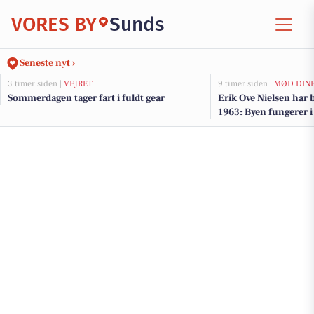
VORES BY
Sunds
Seneste nyt ›
3 timer siden |
VEJRET
9 timer siden |
MØD DIN
Sommerdagen tager fart i fuldt gear
Erik Ove Nielsen har 
1963: Byen fungerer 