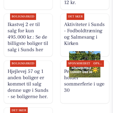
12 kr.
BOLIGMARKED
DET SKER
Ikastvej 2 er til
Aktiviteter i Sunds
salg for kun
- Fodboldtræning
495.000 kr.: Se de
og Salmesang i
billigste boliger til
Kirken
salg i Sunds her
BOLIGMARKED
SPONSORERET
OPSLAGSTAVLEN
Hjejlevej 57 og 1
Per P. Cykler
anden boliger er
holder
kommet til salg
sommerferie i uge
denne uge i Sunds
30
- se boligerne her.
DET SKER