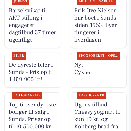
JOBNYT
MØD DINE NABOER
Barselsvikar til
Erik Ove Nielsen
AKT stilling i
har boet i Sunds
engageret
siden 1963: Byen
dagtilbud 37 timer
fungerer i
ugentligt
hverdagen
BILER
SPONSORERET
OPSLAGSTAVLEN
De dyreste biler i
Nyt fra Per P.
Sunds - Pris op til
Cykler
1.159.900 kr!
BOLIGMARKED
DAGLIGVARER
Top 6 over dyreste
Ugens tilbud:
boliger til salg i
Cheasy yoghurt til
Sunds. Priser op
kun 10 kr. og
til 10.500.000 kr
Kohberg brød fra