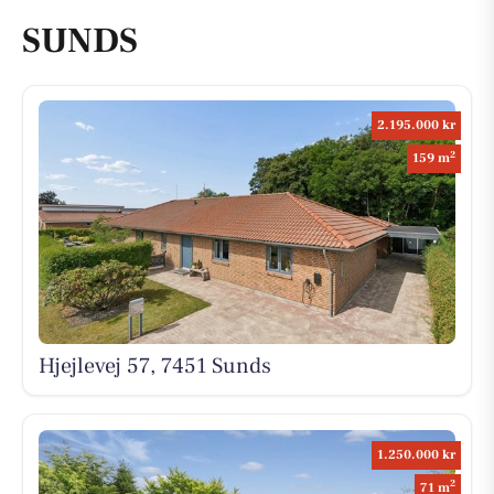
SUNDS
2.195.000 kr
2
159 m
Hjejlevej 57, 7451 Sunds
1.250.000 kr
2
71 m