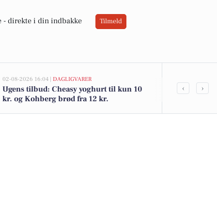
 -
direkte i din indbakke
Tilmeld
02-08-2026 16:04 |
DAGLIGVARER
02-08-2026 10:0
‹
›
Ugens tilbud: Cheasy yoghurt til kun 10
Ikastvej 2 er
kr. og Kohberg brød fra 12 kr.
de billigste 