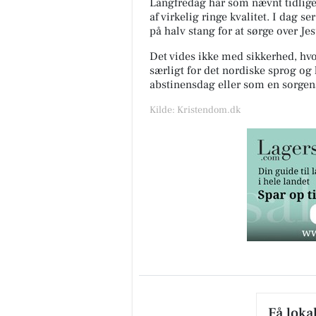
Langfredag har som nævnt tidlige
af virkelig ringe
kvalitet. I dag se
på halv stang for at sørge over
Je
Det vides ikke med sikkerhed, hvo
særligt for det
nordiske sprog og h
abstinensdag eller som en
sorgen
Kilde: Kristendom.dk
Få loka