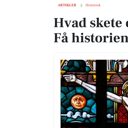
Hvad skete der langfredag? Få historie
ARTIKLER
Historisk
Hvad skete 
Få historie