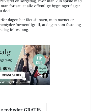
re været en sørgedag, hvor man kun spiste mad
r man fortsat, at alle offentlige bygninger flager
su død.
rfor dagen har fået sit navn, men navnet er
entyder formentligt til, at dagen som faste- og
s dag føltes lang.
le nyheder GRATIS