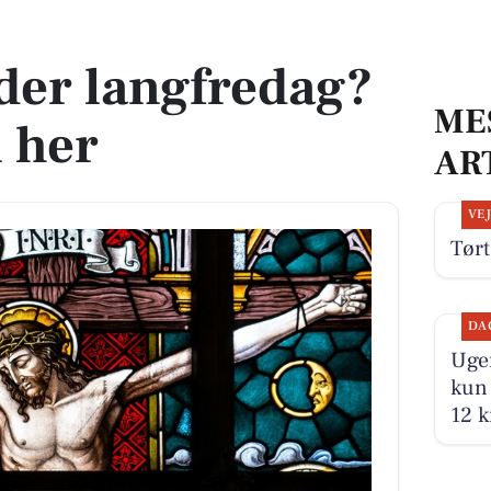
n her
der langfredag?
ME
n her
AR
VE
Tørt
DA
Ugen
kun 
12 k