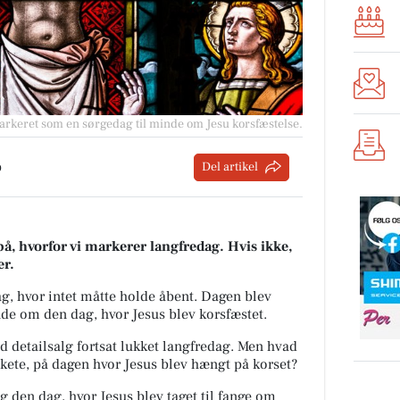
rkeret som en sørgedag til minde om Jesu korsfæstelse.
p
Del artikel
på, hvorfor vi markerer langfredag. Hvis ikke,
her.
g, hvor intet måtte holde åbent. Dagen blev
nde om den dag, hvor Jesus blev korsfæstet.
d detailsalg fortsat lukket langfredag. Men hvad
 skete, på dagen hvor Jesus blev hængt på korset?
ag den dag, hvor Jesus blev taget til fange om