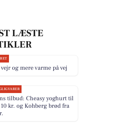
ST LÆSTE
TIKLER
JRET
 vejr og mere varme på vej
GLIGVARER
s tilbud: Cheasy yoghurt til
10 kr. og Kohberg brød fra
r.