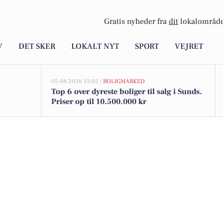
Gratis nyheder fra
dit
lokalområde
V
DET SKER
LOKALT NYT
SPORT
VEJRET
05-08-2026 13:02 |
BOLIGMARKED
Top 6 over dyreste boliger til salg i Sunds.
Priser op til 10.500.000 kr