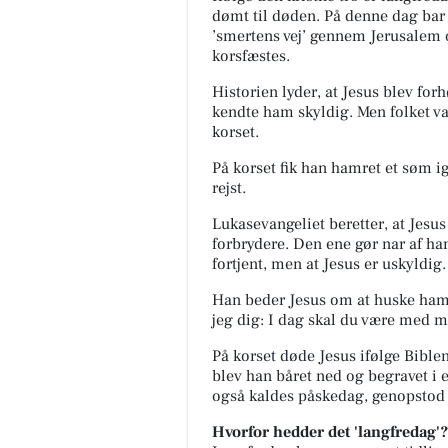
dømt til døden. På d
enne dag bar 
’smertens vej’ gennem Jerusalem o
korsfæstes.
Historien lyder, at Jesus blev for
kendte ham
skyldig. Men folket v
korset.
På korset fik han hamret et søm i
rejst.
Lukasevangeliet beretter, at Jesus
forbrydere. Den ene
gør nar af ha
fortjent, men at Jesus er uskyldig.
Han beder Jesus om at huske ham i
jeg dig: I dag skal
du være med mig
På korset døde Jesus ifølge Bible
blev han båret ned
og begravet i 
også kaldes påskedag, genopsto
Hvorfor hedder det 'langfredag'?