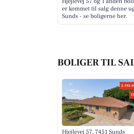
Hjejlevej 57 og 1 anden bol
er kommet til salg denne ug
Sunds - se boligerne her.
BOLIGER TIL SA
2.195.0
1
Hjejlevej 57, 7451 Sunds