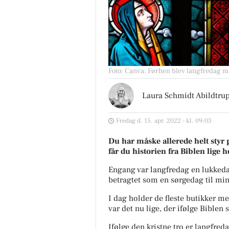
Foto: Canva
.
Førhen blev langfredag ma
Laura Schmidt Abildtru
Fredag d. 15. apr. 2022 - kl. 09:03
Du har måske allerede helt styr 
får du historien fra Biblen
lige 
Engang var langfredag en lukkeda
betragtet som en
sørgedag til mi
I dag holder de fleste butikker me
var det nu lige, der ifølge Biblen
Ifølge den kristne tro er langfred