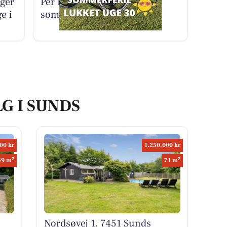
iger
Per P. Cykler holder
e i
sommerferie i uge 30
LG I SUNDS
00 kr
1.250.000 kr
2
2
59 m
71 m
Nordsøvej 1, 7451 Sunds