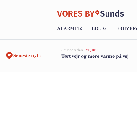
VORES BY
Sunds
ALARM112
BOLIG
ERHVER
5 timer siden |
VEJRET
Seneste nyt ›
Tørt vejr og mere varme på vej