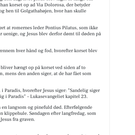
han korset op ad Via Dolorosa, der betyder
g hen til Golgathahøjen, hvor han skulle
hørt at romernes leder Pontius Pilatus, som ikke
ar uenige, og Jesus blev derfor dømt til døden på
gennem hver hånd og fod, hvorefter korset blev
 bliver hængt op på korset ved siden af to
m, mens den anden siger, at de har fået som
 Paradis, hvorefter Jesus siger: ”Sandelig siger
 i Paradis” – Lukasevangeliet kapitel 23.
n en langsom og pinefuld død. Efterfølgende
en klippehule. Søndagen efter langfredag, som
d
Jesus fra graven.