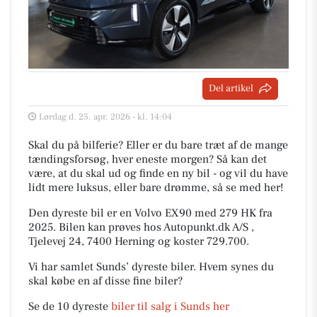
Del artikel
Lørdag d. 25. apr. 2026 - kl. 14:04
Skal du på bilferie? Eller er du bare træt af de mange
tændingsforsøg, hver eneste morgen? Så kan det
være, at du skal ud og finde en ny bil - og vil du have
lidt mere luksus, eller bare drømme, så se med her!
Den dyreste bil er en Volvo EX90 med 279 HK fra
2025. Bilen kan prøves hos Autopunkt.dk A/S ,
Tjelevej 24, 7400 Herning og koster 729.700.
Vi har samlet Sunds’ dyreste biler. Hvem synes du
skal købe en af disse fine biler?
Se de 10 dyreste
biler til salg i Sunds her