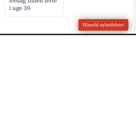
fredag inden ferie
i uge 30
Tilmeld nyhedsbrev
VORES BY
Sunds
OM VORES DIGITAL
Om os
For annoncører
Vilkår og Privatlivspolitik