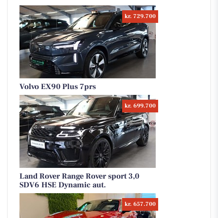
kr. 729.700
Volvo EX90 Plus 7prs
kr. 699.700
Land Rover Range Rover sport 3,0
SDV6 HSE Dynamic aut.
kr. 657.700