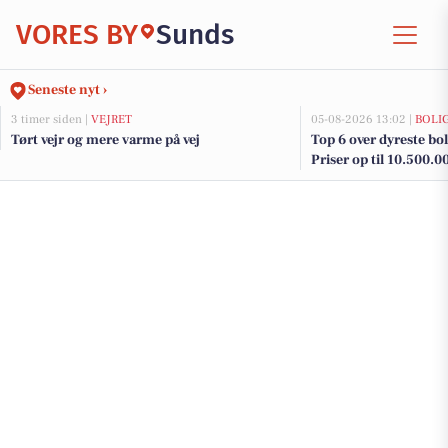
VORES BY
Sunds
Seneste nyt ›
3 timer siden |
VEJRET
05-08-2026 13:02 |
BOLI
Tørt vejr og mere varme på vej
Top 6 over dyreste boli
Priser op til 10.500.0