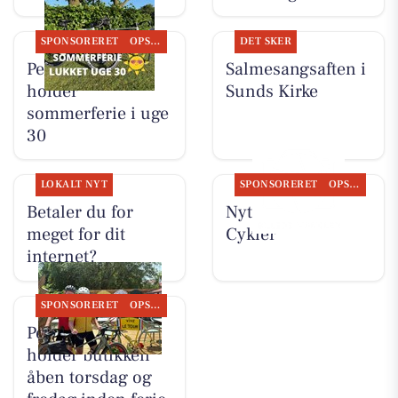
SPONSORERET
OPSLAGSTAVLEN
DET SKER
Per P. Cykler
Salmesangsaften i
holder
Sunds Kirke
sommerferie i uge
30
LOKALT NYT
SPONSORERET
OPSLAGSTAVLEN
Betaler du for
Nyt fra Per P.
meget for dit
Cykler
internet?
SPONSORERET
OPSLAGSTAVLEN
Per P. Cykler
holder butikken
åben torsdag og