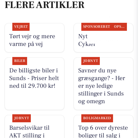
FLERE ARTIKLER
VEJRET
SPONSORERET
OPSLAGSTAVLEN
Tørt vejr og mere
Nyt fra Per P.
varme på vej
Cykler
BILER
JOBNYT
De billigste biler i
Savner du nye
Sunds - Priser helt
græsgange? - Her
ned til 29.700 kr!
er nye ledige
stillinger i Sunds
og omegn
JOBNYT
BOLIGMARKED
Barselsvikar til
Top 6 over dyreste
AKT stilling i
boliger til salg i