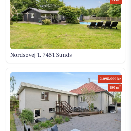
71 m
Nordsøvej 1, 7451 Sunds
2.095.000 kr
2
180 m