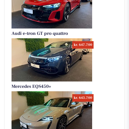
Audi e-tron GT pro quattro
kr. 647.700
Mercedes EQS450+
kr. 643.700