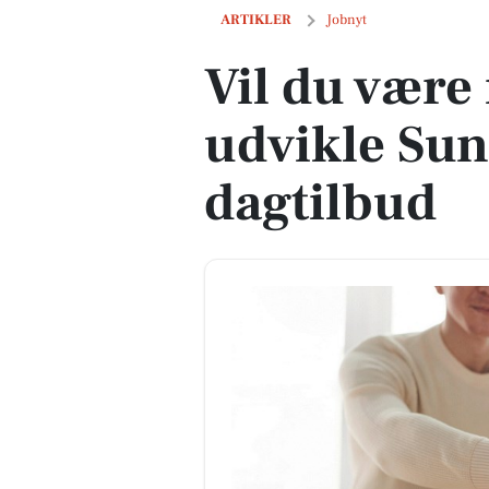
Vil du være med til at udvikle Sunds/Il
ARTIKLER
Jobnyt
Vil du være 
udvikle Sun
dagtilbud