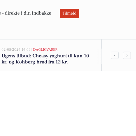
 -
direkte i din indbakke
Tilmeld
02-08-2026 16:04 |
DAGLIGVARER
02-08-2026 10:0
‹
›
Ugens tilbud: Cheasy yoghurt til kun 10
Ikastvej 2 er
kr. og Kohberg brød fra 12 kr.
de billigste 