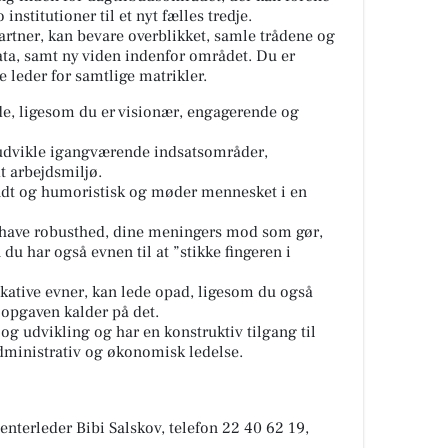
institutioner til et nyt fælles tredje.
artner, kan bevare overblikket, samle trådene og
 data, samt ny viden indenfor området. Du er
leder for samtlige matrikler.
de, ligesom du er visionær, engagerende og
t udvikle igangværende indsatsområder,
dt arbejdsmiljø.
dt og humoristisk og møder mennesket i en
 have robusthed, dine meningers mod som gør,
 du har også evnen til at ”stikke fingeren i
tive evner, kan lede opad, ligesom du også
 opgaven kalder på det.
og udvikling og har en konstruktiv tilgang til
administrativ og økonomisk ledelse.
enterleder Bibi Salskov, telefon 22 40 62 19,