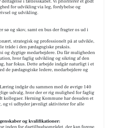
deltagelse i fællesskabet. Vi prioriterer et godt
hed for udvikling via leg, fordybelse og
rivsel og udvikling.
r sø og skov, samt en bus der fragter os ud i
onært, strategisk og professionelt på at udvikle,
 tråde i den pædagogiske praksis.
omi og dygtige medarbejdere. Du får muligheden
itution, hvor faglig udvikling og sikring af den
, har fokus. Dette arbejde indgår naturligt i et
med de pædagogiske ledere, medarbejdere og
Læring indgår du sammen med de øvrige 140
glige udvalg, hvor der er rig mulighed for faglig
dt kollegaer. Herning Kommune har desuden et
og vi udbyder jævnligt aktiviteter for alle
genskaber og kvalifikationer:
ing inden for dagtilbudsområdet, der kan forene