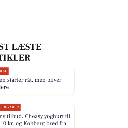
ST LÆSTE
TIKLER
JRET
n starter råt, men bliver
dere
GLIGVARER
s tilbud: Cheasy yoghurt til
10 kr. og Kohberg brød fra