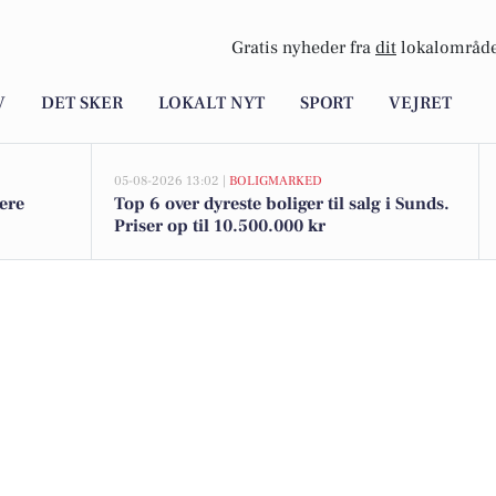
Gratis nyheder fra
dit
lokalområde
V
DET SKER
LOKALT NYT
SPORT
VEJRET
05-08-2026 13:02 |
BOLIGMARKED
dere
Top 6 over dyreste boliger til salg i Sunds.
Priser op til 10.500.000 kr