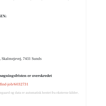
EN:
 Skalmejevej, 7451 Sunds
nsøgningsfristen er overskredet
k/find-job/6032731
gegaard og data er automatisk hentet fra eksterne kilder,