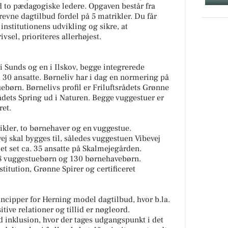
d to pædagogiske ledere. Opgaven består fra
revne dagtilbud fordel på 5 matrikler. Du får
institutionens udvikling og sikre, at
sel, prioriteres allerhøjest.
 i Sunds og en i Ilskov, begge integrerede
a. 30 ansatte. Børneliv har i dag en normering på
børn. Børnelivs profil er Friluftsrådets Grønne
rådets Spring ud i Naturen. Begge vuggestuer er
ret.
ikler, to børnehaver og en vuggestue.
ej skal bygges til, således vuggestuen Vibevej
mlet set ca. 35 ansatte på Skalmejegården.
28 vuggestuebørn og 130 børnehavebørn.
titution, Grønne Spirer og certificeret
incipper for Herning model dagtilbud, hvor b.la.
ive relationer og tillid er nøgleord.
 inklusion, hvor der tages udgangspunkt i det