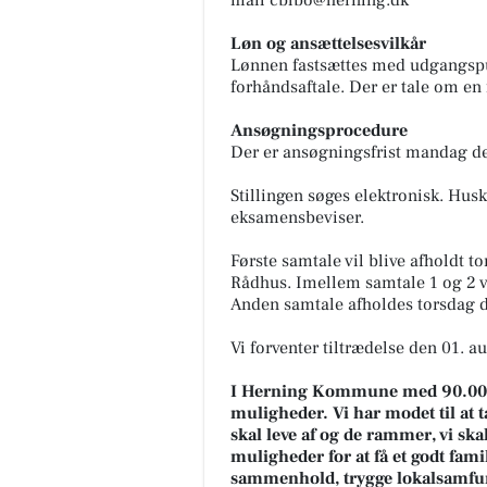
mail
cblbo@herning.dk
Løn og ansættelsesvilkår
Lønnen fastsættes med udgangsp
forhåndsaftale. Der er tale om en
Ansøgningsprocedure
Der er ansøgningsfrist mandag de
Stillingen søges elektronisk. Hus
eksamensbeviser.
Første samtale vil blive afholdt t
Rådhus. Imellem samtale 1 og 2 vi
Anden samtale afholdes torsdag de
Vi forventer tiltrædelse den 01. a
I Herning Kommune med 90.000 in
muligheder. Vi har modet til at tæ
skal leve af og de rammer, vi sk
muligheder for at få et godt famil
sammenhold, trygge lokalsamfund