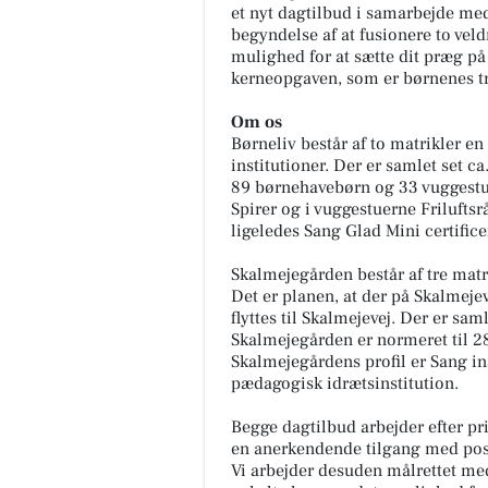
et nyt dagtilbud i samarbejde me
begyndelse af at fusionere to veld
mulighed for at sætte dit præg på 
kerneopgaven, som er børnenes triv
Om os
Børneliv består af to matrikler en
institutioner. Der er samlet set c
89 børnehavebørn og 33 vuggestue
Spirer og i vuggestuerne Frilufts
ligeledes Sang Glad Mini certifice
Skalmejegården består af tre matr
Det er planen, at der på Skalmejev
flyttes til Skalmejevej. Der er sa
Skalmejegården er normeret til 
Skalmejegårdens profil er Sang ins
pædagogisk idrætsinstitution.
Begge dagtilbud arbejder efter pr
en anerkendende tilgang med posit
Vi arbejder desuden målrettet med