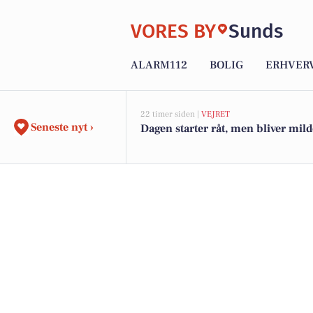
VORES BY
Sunds
ALARM112
BOLIG
ERHVER
22 timer siden |
VEJRET
Seneste nyt ›
Dagen starter råt, men bliver mil