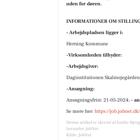
uden for døren.
INFORMATIONER OM STILLING
- Arbejdspladsen ligger i:
Herning Kommune
-Virksomheden tilbyder:
-Arbejdsgiver:
Daginstitutionen Skalmejegården,
-Ansøgning:
Ansøgningsfrist: 21-05-2024;
- a
Se mere her:
https://job.jobnet.d
Denne artikel er skrevet af Emilie Bjer
herunder JobNet.
Kilde: JobNet