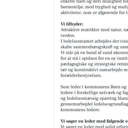
enkelte barn og dets mulighed for 
børnemiljø, med tryghed og mulig
aktiviteter, som er afgørende for t
Vi tilbyder:
Attraktive matrikler med natur, næ
verden.
I ledelsesteamet arbejdes der visi
skabe sammenhængskraft og samle
Vi står på en bund af sund økon
for at stå i spidsen for en ny inst
pædagogiske og strategiske retning
tæt og konstruktivt samarbejde 
forældrebestyrelsen.
Som leder i kommunens Børn og 
ledere i forskellige netværk og fa
og ledelsesmæssig sparring blan
gennemarbejdet ledelsesgrundlag, 
kommunens ledere.
Vi søger en leder med følgende e
Vi søger en leder med solid erfar