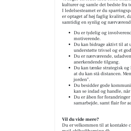
kulturer og samle det bedste fra to 
I ledelsesteamet er du sparringsp
er optaget af høj faglig kvalitet,
samtidig en synlig og nærværende 
Du er tydelig og involveren
motiverende.
Du kan bidrage aktivt til a
understøtte trivsel og et go
Du er nærværende, udadven
anerkendende tilgang.
Du kan tænke strategisk og
at du kan stå distancen. Men
jorden”.
Du besidder gode kommunika
kan se indad og handle, når
Du er åben for forandringer 
samarbejde, samt flair for 
Vil du vide mere?
Du er velkommen til at kontakte c