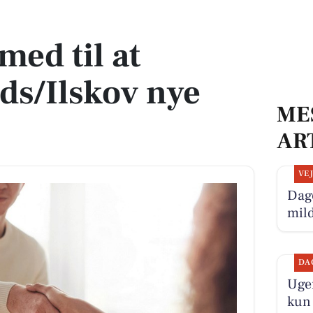
skov nye dagtilbud
med til at
ds/Ilskov nye
ME
AR
VE
Dage
mil
DA
Ugen
kun 