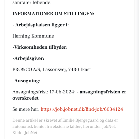
samtaler løbende.
INFORMATIONER OM STILLINGEN:
- Arbejdspladsen ligger i:
Herning Kommune
-Virksomheden tilbyder:
-Arbejdsgiver:
PRO&CO A/S, Lassonsvej, 7430 Ikast
-Ansøgning:
Ansøgningsfrist: 17-06-2024;
- ansøgningsfristen er
overskredet
Se mere her:
https://job.jobnet.dk/find-job/6034124
Denne artikel er skrevet af Emilie Bjergegaard og data er
automatisk hentet fra eksterne kilder, herunder JobNet.
Kilde: JobNet