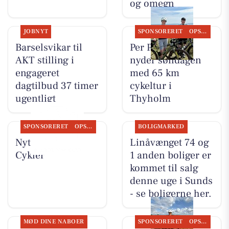
og omegn
JOBNYT
SPONSORERET
OPSLAGSTAVLEN
Barselsvikar til
Per P. Cykler
AKT stilling i
nyder søndagen
engageret
med 65 km
dagtilbud 37 timer
cykeltur i
ugentligt
Thyholm
SPONSORERET
OPSLAGSTAVLEN
BOLIGMARKED
Nyt fra Per P.
Linåvænget 74 og
Cykler
1 anden boliger er
kommet til salg
denne uge i Sunds
- se boligerne her.
MØD DINE NABOER
SPONSORERET
OPSLAGSTAVLEN