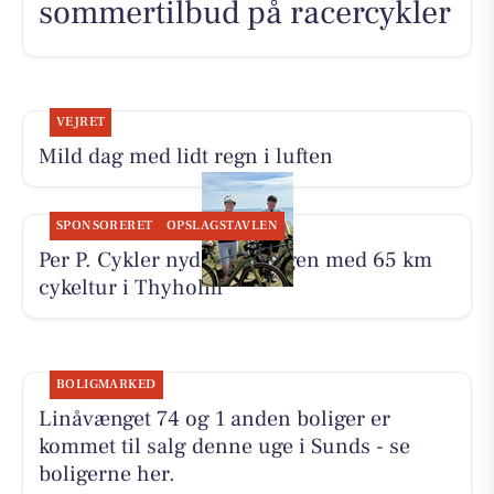
sommertilbud på racercykler
VEJRET
Mild dag med lidt regn i luften
SPONSORERET
OPSLAGSTAVLEN
Per P. Cykler nyder søndagen med 65 km
cykeltur i Thyholm
BOLIGMARKED
Linåvænget 74 og 1 anden boliger er
kommet til salg denne uge i Sunds - se
boligerne her.