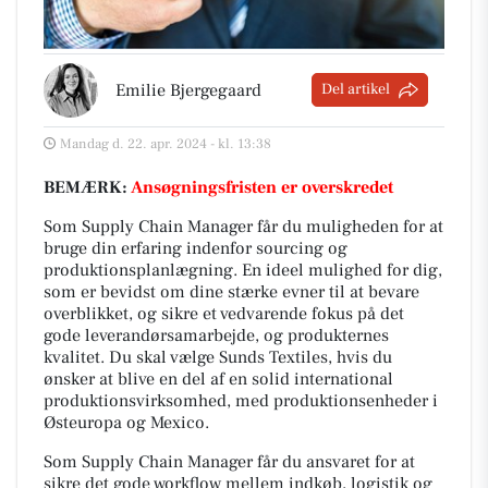
Emilie Bjergegaard
Del artikel
Mandag d. 22. apr. 2024 - kl. 13:38
BEMÆRK:
Ansøgningsfristen er overskredet
Som Supply Chain Manager får du muligheden for at
bruge din erfaring indenfor sourcing og
produktionsplanlægning. En ideel mulighed for dig,
som er bevidst om dine stærke evner til at bevare
overblikket, og sikre et vedvarende fokus på det
gode leverandørsamarbejde, og produkternes
kvalitet. Du skal vælge Sunds Textiles, hvis du
ønsker at blive en del af en solid international
produktionsvirksomhed, med produktionsenheder i
Østeuropa og Mexico.
Som Supply Chain Manager får du ansvaret for at
sikre det gode workflow mellem indkøb, logistik og