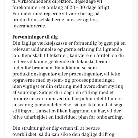
til virksomhedens direktion. Rejsedage vil
forekomme i et omfang af 20 – 30 dage årligt.
Formålet med rejserne vil være besøg på
produktionsselskaberne, messer og hos
leverandørerne.
Forventninger til dig
Din faglige værktøjskasse er formentlig bygget på en
relevant uddannelse og gerne erfaring fra lignende
job. Kendskab til tekstiler, kan være en fordel, da du
lettere vil kunne genkende de tekniske termer
indenfor branchen. En uddannelse som
produktionsingeniør eller procesingeniør, vil lette
opgaverne med system- og procesoptimeringer,
men vigtigst er din erfaring med overordnet styring
af sourcing. Sidder du i dag i en stilling med et
mindre ansvar, men ved du har potentialet til mere
ansvar og personaleledelse, så tøv ikke med at søge
stillingen. Uanset hvilken baggrund du har, vil der
blive udarbejdet en individuel plan for onboarding.
Din struktur giver dig evnen til at bevare
overblikket, så du kan sikre den daglige drift og