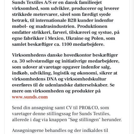
Sunds Textiles A/S er en dansk familieejet
virksomhed, som udvikler, producerer og leverer
strikkede metervarer, såvel som færdigt syede
betræk, til internationale B2B kunder indenfor
møbel- og madrasindustrien. Produktionen
omfatter strikkeri, farveri, tilskæreri og systue, på
egne fabrikker i Mexico, Ukraine og Polen, som
samlet beskæftiger ca. 1100 medarbejdere.
Virksomhedens danske hovedkontor beskæftiger
ca. 30 selvstændige og initiativrige medarbejdere,
som udover at varetage opgaver indenfor salg,
indkøb, udvikling, logistik og økonomi, sikrer at
virksomhedens DNA og virksomhedskultur
overføres til de udenlandske datterselskaber. Se
mere om virksomheden og produkter på
www.sunds.com
Send din ansøgning samt CV til PRO&CO, som
varetager denne stillingssag for Sunds Textiles,
allerede i dag via knappen "Søg stillingen" herunder.
Ansøgningerne behandles og der indkaldes til