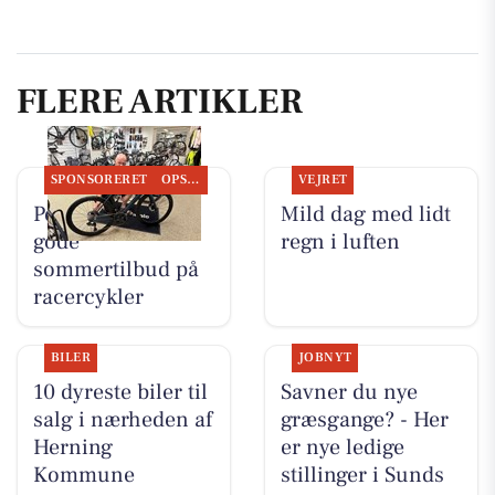
FLERE ARTIKLER
SPONSORERET
OPSLAGSTAVLEN
VEJRET
Per P. Cykler har
Mild dag med lidt
gode
regn i luften
sommertilbud på
racercykler
BILER
JOBNYT
10 dyreste biler til
Savner du nye
salg i nærheden af
græsgange? - Her
Herning
er nye ledige
Kommune
stillinger i Sunds