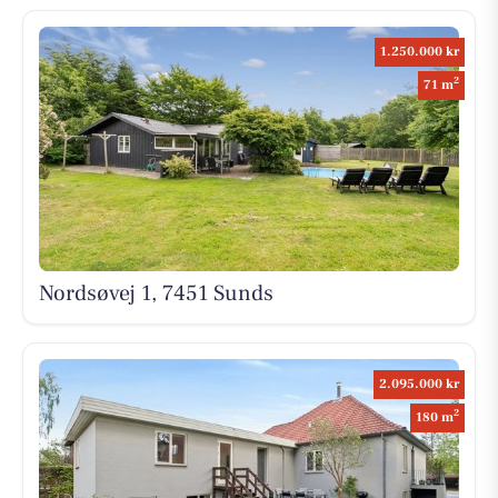
1.250.000 kr
2
71 m
Nordsøvej 1, 7451 Sunds
2.095.000 kr
2
180 m