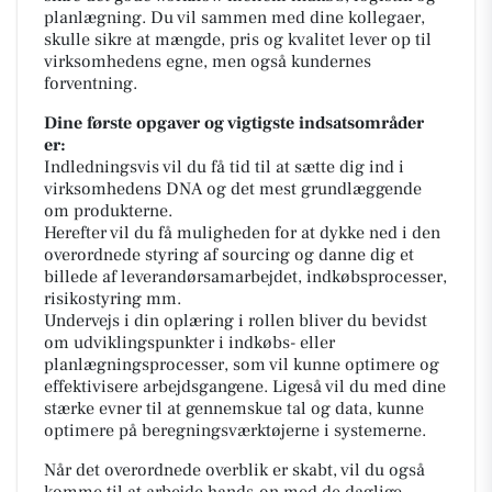
planlægning. Du vil sammen med dine kollegaer,
skulle sikre at mængde, pris og kvalitet lever op til
virksomhedens egne, men også kundernes
forventning.
Dine første opgaver og vigtigste indsatsområder
er:
Indledningsvis vil du få tid til at sætte dig ind i
virksomhedens DNA og det mest grundlæggende
om produkterne.
Herefter vil du få muligheden for at dykke ned i den
overordnede styring af sourcing og danne dig et
billede af leverandørsamarbejdet, indkøbsprocesser,
risikostyring mm.
Undervejs i din oplæring i rollen bliver du bevidst
om udviklingspunkter i indkøbs- eller
planlægningsprocesser, som vil kunne optimere og
effektivisere arbejdsgangene. Ligeså vil du med dine
stærke evner til at gennemskue tal og data, kunne
optimere på beregningsværktøjerne i systemerne.
Når det overordnede overblik er skabt, vil du også
komme til at arbejde hands-on med de daglige