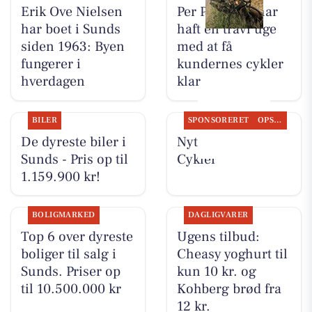
Erik Ove Nielsen
Per P. Cykler har
har boet i Sunds
haft en travl uge
siden 1963: Byen
med at få
fungerer i
kundernes cykler
hverdagen
klar
BILER
SPONSORERET
OPSLAGSTAVLEN
De dyreste biler i
Nyt fra Per P.
Sunds - Pris op til
Cykler
1.159.900 kr!
BOLIGMARKED
DAGLIGVARER
Top 6 over dyreste
Ugens tilbud:
boliger til salg i
Cheasy yoghurt til
Sunds. Priser op
kun 10 kr. og
til 10.500.000 kr
Kohberg brød fra
12 kr.