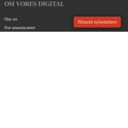
OM VORES DIGITAL
Om os
Tilmeld nyhedsbrev
For annoncører
Vilkår og Privatlivspolitik
Kontakt VORES Digital
Administrer samtykke
GENVEJE
Seneste nyt fra Sunds
Vores lokale erhverv
Kalenderen for Sunds
Fakta om Sunds
Erhvervsartikler