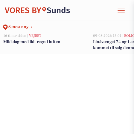
VORES BY
Sunds
Seneste nyt ›
16 timer siden |
VEJRET
09-08-2026 13:01 |
BOLI
Mild dag med lidt regn i luften
Linåvænget 74 og 1 an
kommet til salg denne
boligerne her.