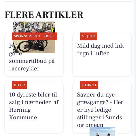
FLERE ARTIKLER
SPONSORERET
OPSLAGSTAVLEN
VEJRET
Per P. Cykler har
Mild dag med lidt
gode
regn i luften
sommertilbud på
racercykler
BILER
JOBNYT
10 dyreste biler til
Savner du nye
salg i nærheden af
græsgange? - Her
Herning
er nye ledige
Kommune
stillinger i Sunds
og omegn