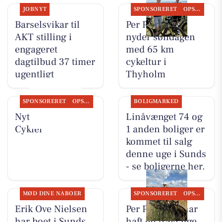
JOBNYT
SPONSORERET
OPSLAGSTAVLEN
Barselsvikar til
Per P. Cykler
AKT stilling i
nyder søndagen
engageret
med 65 km
dagtilbud 37 timer
cykeltur i
ugentligt
Thyholm
SPONSORERET
OPSLAGSTAVLEN
BOLIGMARKED
Nyt fra Per P.
Linåvænget 74 og
Cykler
1 anden boliger er
kommet til salg
denne uge i Sunds
- se boligerne her.
MØD DINE NABOER
SPONSORERET
OPSLAGSTAVLEN
Erik Ove Nielsen
Per P. Cykler har
har boet i Sunds
haft en travl uge