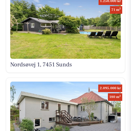
1.250.000 kr
2
71 m
Nordsøvej 1, 7451 Sunds
2.095.000 kr
2
180 m