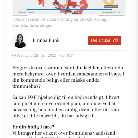
Foto: Styrelsen for Dataforsyning og Effektivisering
.
Vandstandsvarslinger
Linnéa Funk
Del artikel
Fredag d. 28. jan. 2022 - kl. 10:17
Frygter du oversvømmelser i din kælder, eller er du
mere bekymret over, hvordan vandstanden vil være i
din kommende bolig, eller måske endda
drømmehus?
Så kan DMI hjælpe dig til en bedre indsigt. I hvert
fald på et mere overordnet plan, om du er ved at
bevæge dig hen mod en mulig drøm eller det kan
blive et lille mareridt, du har udsigt til.
Er din bolig i fare?
Vi bringer her et kort over fremtidens vandstand