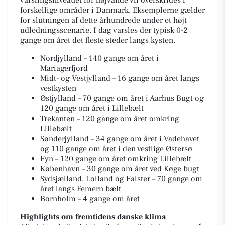
varslingsniveauet for højvande vil overskrides i
forskellige områder i Danmark. Eksemplerne gælder
for slutningen af dette århundrede under et højt
udledningsscenarie. I dag varsles der typisk 0-2
gange om året det fleste steder langs kysten.
Nordjylland – 140 gange om året i
Mariagerfjord
Midt- og Vestjylland – 16 gange om året langs
vestkysten
Østjylland – 70 gange om året i Aarhus Bugt og
120 gange om året i Lillebælt
Trekanten – 120 gange om året omkring
Lillebælt
Sønderjylland – 34 gange om året i Vadehavet
og 110 gange om året i den vestlige Østersø
Fyn – 120 gange om året omkring Lillebælt
København – 30 gange om året ved Køge bugt
Sydsjælland, Lolland og Falster – 70 gange om
året langs Femern bælt
Bornholm – 4 gange om året
Highlights om fremtidens danske klima