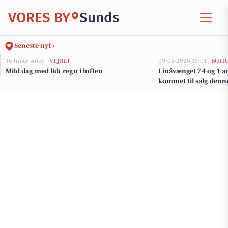
VORES BY
Sunds
Seneste nyt ›
16 timer siden |
VEJRET
09-08-2026 13:01 |
BOLI
Mild dag med lidt regn i luften
Linåvænget 74 og 1 an
kommet til salg denne
boligerne her.