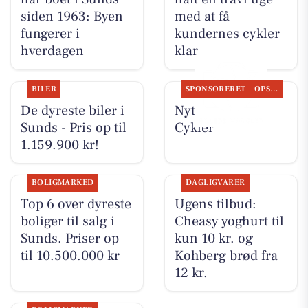
siden 1963: Byen
med at få
fungerer i
kundernes cykler
hverdagen
klar
BILER
SPONSORERET
OPSLAGSTAVLEN
De dyreste biler i
Nyt fra Per P.
Sunds - Pris op til
Cykler
1.159.900 kr!
BOLIGMARKED
DAGLIGVARER
Top 6 over dyreste
Ugens tilbud:
boliger til salg i
Cheasy yoghurt til
Sunds. Priser op
kun 10 kr. og
til 10.500.000 kr
Kohberg brød fra
12 kr.