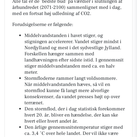
Alle tal er de ’bedste bud’ på værdier i slutningen af
århundredet (2071-2100) sammenlignet med i dag,
med en fortsat høj udledning af CO2.
Forudsigelserne er følgende:
Middelvandstanden i havet stiger, og
stigningen accelererer. Vandet stiger mindst i
Nordjylland og mest i det sydvestlige Jylland.
Forskellen hænger sammen med
landhævningen efter sidste istid. I gennemsnit
stiger middelvandstanden med ca. en halv
meter.
Stormfloderne rammer langt voldsommere.
Når middelvandstanden hæves, så vil en
stormflod kunne få langt mere alvorlige
konsekvenser, da vandet presses højt op over
terrænet.
Den stormflod, der i dag statistisk forekommer
hvert 20. år, bliver en hændelse, der kan ske
hvert eller hvert andet år.
Den årlige gennemsnitstemperatur stiger med
ca. 3,4 ˚C over hele landet. Der vil ikke være