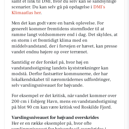
samt et link til DMI, hvor du selv kan se sandsynlige
scenarier. Du kan selv gå på opdagelse i
DMI's
Klimaatlas her
.
Men det kan godt være en barsk oplevelse.
For
generelt kommer fremtidens stormfloder til at
ramme langt voldsommere end i dag. Det skyldes, at
en storm i et fremtidigt klima med en
middelvandstand, der i forvejen er hævet, kan presse
vandet endnu højere op over terrænet.
Samtidig er der forskel på, hvor høj en
vandstandsstigning landets kyststrækninger kan
modstå. Derfor fastsætter kommunerne, der har
lokalkendskabet til nærområdernes udfordringer,
selv varslingsniveauet for højvande.
For eksempel er det kritisk, når vandet kommer over
200 cm i Esbjerg Havn, mens en vandstandsstigning
på blot 90 cm kan være kritisk ved Roskilde Fjord.
Varslingsniveauet for højvand overskrides
Her er en række eksempler på, hvor ofte