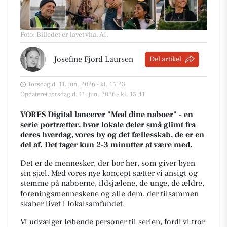
Foto: Billedet er lavet vha. AI
.
Josefine Fjord Laursen
Del artikel
Torsdag d. 11. jun. 2026 - kl. 15:23
Opdateret torsdag d. 11. jun. 2026 - kl. 15:41
VORES Digital lancerer "Mød dine naboer" - en
serie portrætter, hvor lokale deler små glimt fra
deres hverdag, vores by og det fællesskab, de er en
del af. Det tager kun 2-3 minutter at være med.
Det er de mennesker, der bor her, som giver byen
sin sjæl.
Med vores nye koncept sætter vi ansigt og
stemme på naboerne, ildsjælene, de unge, de ældre,
foreningsmenneskene og alle dem, der tilsammen
skaber livet i lokalsamfundet.
Vi udvælger løbende personer til serien, fordi vi tror