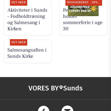
DET SKER
SPONSORERET
OPSLAGSTAVLEN
Aktiviteter i Sunds
Per P. Cykler
- Fodboldtræning
holder
og Salmesang i
sommerferie i uge
Kirken
30
DET SKER
Salmesangsaften i
Sunds Kirke
VORES BY
Sunds