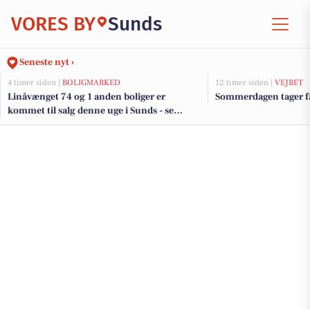
VORES BY
Sunds
Seneste nyt ›
4 timer siden |
BOLIGMARKED
12 timer siden |
VEJRET
Linåvænget 74 og 1 anden boliger er
Sommerdagen tager far
kommet til salg denne uge i Sunds - se
boligerne her.