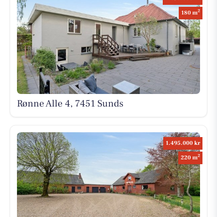
2
180 m
Rønne Alle 4, 7451 Sunds
1.495.000 kr
2
220 m