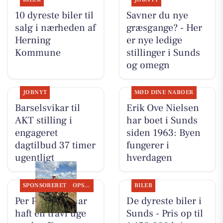
10 dyreste biler til
Savner du nye
salg i nærheden af
græsgange? - Her
Herning
er nye ledige
Kommune
stillinger i Sunds
og omegn
JOBNYT
MØD DINE NABOER
Barselsvikar til
Erik Ove Nielsen
AKT stilling i
har boet i Sunds
engageret
siden 1963: Byen
dagtilbud 37 timer
fungerer i
ugentligt
hverdagen
SPONSORERET
OPSLAGSTAVLEN
BILER
Per P. Cykler har
De dyreste biler i
haft en travl uge
Sunds - Pris op til