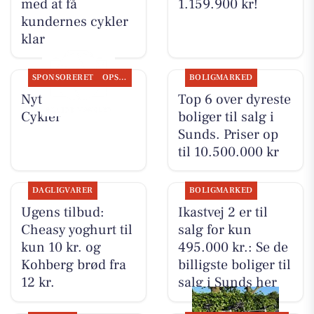
med at få
1.159.900 kr!
kundernes cykler
klar
SPONSORERET
OPSLAGSTAVLEN
BOLIGMARKED
Nyt fra Per P.
Top 6 over dyreste
Cykler
boliger til salg i
Sunds. Priser op
til 10.500.000 kr
DAGLIGVARER
BOLIGMARKED
Ugens tilbud:
Ikastvej 2 er til
Cheasy yoghurt til
salg for kun
kun 10 kr. og
495.000 kr.: Se de
Kohberg brød fra
billigste boliger til
12 kr.
salg i Sunds her